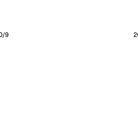
0/9
​