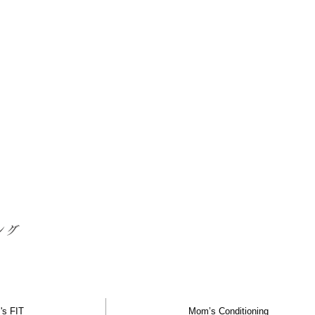
ング
s FIT
Mom’s Conditioning